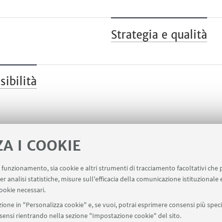
Strategia e qualità
sibilità
ZA I COOKIE
uo funzionamento, sia cookie e altri strumenti di tracciamento facoltativi che 
er analisi statistiche, misure sull'efficacia della comunicazione istituzionale
Servizio online Incarichi Extraistituzionali
Servizio 
ookie necessari.
ione in "Personalizza cookie" e, se vuoi, potrai esprimere consensi più specif
onsensi rientrando nella sezione "Impostazione cookie" del sito.
SEGUI UNIBO SU: