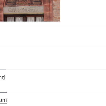
nti
oni