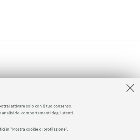
potrai attivare solo con il tuo consenso.
 e analisi dei comportamenti degli utenti.
online U-WEB Missioni
Contatti
ici in "Mostra cookie di profilazione".
APP: