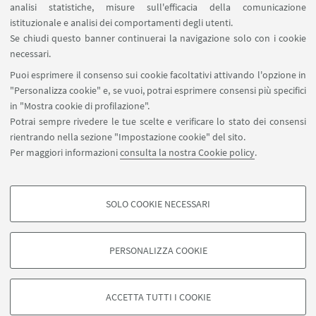
analisi statistiche, misure sull'efficacia della comunicazione
SEGUI IL DIPARTIMENTO SU:
istituzionale e analisi dei comportamenti degli utenti.
Se chiudi questo banner continuerai la navigazione solo con i cookie
necessari.
SEGUI UNIBO SU:
Puoi esprimere il consenso sui cookie facoltativi attivando l'opzione in
"Personalizza cookie" e, se vuoi, potrai esprimere consensi più specifici
in "Mostra cookie di profilazione".
Potrai sempre rivedere le tue scelte e verificare lo stato dei consensi
rientrando nella sezione "Impostazione cookie" del sito.
APP:
Per maggiori informazioni
consulta la nostra Cookie policy
.
SOLO COOKIE NECESSARI
COOKIE DI PROFILAZIONE - FACOLTATIVI
©Copyright 2026 - ALMA MATER STUDIORUM - Università di
Si tratta di cookie utilizzati per analizzare le caratteristiche della navigazione
Bologna - Via Zamboni, 33 - 40126 Bologna - PI: 01131710376 - CF:
PERSONALIZZA COOKIE
degli utenti, creare profili in base al loro comportamento sul sito, per analisi
80007010376
di marketing.
Privacy
Note legali
Informazioni sul sito e accessibilità
Mostra cookie di profilazione
Impostazioni Cookie
ACCETTA TUTTI I COOKIE
Google/Youtube Video