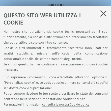
LINK UTILI
QUESTO SITO WEB UTILIZZA I
Area riservata
Servizio online Visiting
COOKIE
Servizio online Incarichi Extraistituzionali
Nel nostro sito utilizziamo sia cookie tecnici necessari per il suo
Servizio online U-WEB Missioni
funzionamento, sia cookie e altri strumenti di tracciamento facoltativi
Contatti
che potrai attivare solo con il tuo consenso.
Cookie e altri strumenti di tracciamento facoltativi sono usati per
analisi statistiche, misure sull'efficacia della comunicazione
SEGUI IL DIPARTIMENTO SU:
istituzionale e analisi dei comportamenti degli utenti.
Se chiudi questo banner continuerai la navigazione solo con i cookie
necessari.
SEGUI UNIBO SU:
Puoi esprimere il consenso sui cookie facoltativi attivando l'opzione in
"Personalizza cookie" e, se vuoi, potrai esprimere consensi più specifici
in "Mostra cookie di profilazione".
Potrai sempre rivedere le tue scelte e verificare lo stato dei consensi
rientrando nella sezione "Impostazione cookie" del sito.
APP:
Per maggiori informazioni
consulta la nostra Cookie policy
.