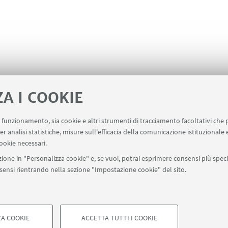
ZA I COOKIE
uo funzionamento, sia cookie e altri strumenti di tracciamento facoltativi che 
Servizio online Incarichi Extraistituzionali
Servizio 
er analisi statistiche, misure sull'efficacia della comunicazione istituzionale
ookie necessari.
ione in "Personalizza cookie" e, se vuoi, potrai esprimere consensi più specif
onsensi rientrando nella sezione "Impostazione cookie" del sito.
SEGUI UNIBO SU:
a - Via Zamboni, 33 - 40126 Bologna - PI: 01131710376 - CF: 800070103
ostazioni Cookie
A COOKIE
ACCETTA TUTTI I COOKIE