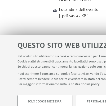
Locandina dell'evento
[ .pdf 545.42 KB ]
QUESTO SITO WEB UTILIZ
Nel nostro sito utilizziamo sia cookie tecnici necessari per il s
Area riservata
Servizio online Visiting
Cookie e altri strumenti di tracciamento facoltativi sono usati p
LINK UTILI
Se chiudi questo banner continuerai la navigazione solo con i c
Puoi esprimere il consenso sui cookie facoltativi attivando l'opz
Potrai sempre rivedere le tue scelte e verificare lo stato dei c
SEGUI IL DIPARTIMENTO SU:
Per maggiori informazioni
consulta la nostra Cookie policy
.
©Copyright 2026 - ALMA MATER STUDIORUM - Università di Bologn
Privacy
Note legali
Informazioni sul sito e accessibilità
Imp
SOLO COOKIE NECESSARI
PERSONALIZZ