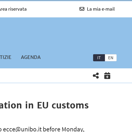
rea riservata
La mia e-mail
TIZIE
AGENDA
IT
EN
ation in EU customs
 to ecce@unibo.it before Monday,