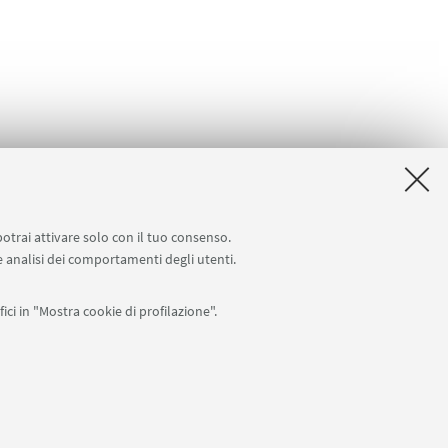
potrai attivare solo con il tuo consenso.
online U-WEB Missioni
Contatti
 e analisi dei comportamenti degli utenti.
ici in "Mostra cookie di profilazione".
APP:
76