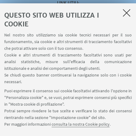
LINK UTILI
QUESTO SITO WEB UTILIZZA I
Area riservata
Servizio online Visiting
COOKIE
Servizio online Incarichi Extraistituzionali
Nel nostro sito utilizziamo sia cookie tecnici necessari per il suo
Servizio online U-WEB Missioni
funzionamento, sia cookie e altri strumenti di tracciamento facoltativi
Contatti
che potrai attivare solo con il tuo consenso.
Cookie e altri strumenti di tracciamento facoltativi sono usati per
analisi statistiche, misure sull'efficacia della comunicazione
SEGUI IL DIPARTIMENTO SU:
istituzionale e analisi dei comportamenti degli utenti.
Se chiudi questo banner continuerai la navigazione solo con i cookie
necessari.
SEGUI UNIBO SU:
Puoi esprimere il consenso sui cookie facoltativi attivando l'opzione in
"Personalizza cookie" e, se vuoi, potrai esprimere consensi più specifici
in "Mostra cookie di profilazione".
Potrai sempre rivedere le tue scelte e verificare lo stato dei consensi
rientrando nella sezione "Impostazione cookie" del sito.
APP:
Per maggiori informazioni
consulta la nostra Cookie policy
.