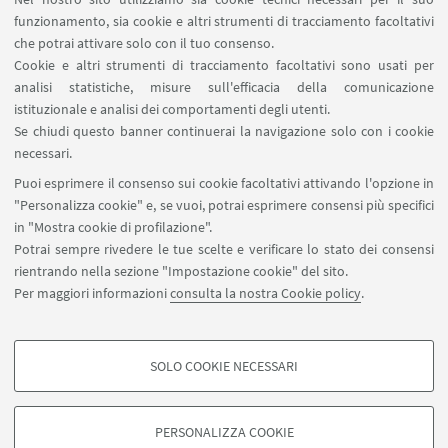
Servizio online U-WEB Missioni
funzionamento, sia cookie e altri strumenti di tracciamento facoltativi
Contatti
che potrai attivare solo con il tuo consenso.
Cookie e altri strumenti di tracciamento facoltativi sono usati per
analisi statistiche, misure sull'efficacia della comunicazione
SEGUI IL DIPARTIMENTO SU:
istituzionale e analisi dei comportamenti degli utenti.
Se chiudi questo banner continuerai la navigazione solo con i cookie
necessari.
SEGUI UNIBO SU:
Puoi esprimere il consenso sui cookie facoltativi attivando l'opzione in
"Personalizza cookie" e, se vuoi, potrai esprimere consensi più specifici
in "Mostra cookie di profilazione".
Potrai sempre rivedere le tue scelte e verificare lo stato dei consensi
rientrando nella sezione "Impostazione cookie" del sito.
APP:
Per maggiori informazioni
consulta la nostra Cookie policy
.
SOLO COOKIE NECESSARI
COOKIE DI PROFILAZIONE - FACOLTATIVI
©Copyright 2026 - ALMA MATER STUDIORUM - Università di
Si tratta di cookie utilizzati per analizzare le caratteristiche della navigazione
Bologna - Via Zamboni, 33 - 40126 Bologna - PI: 01131710376 - CF:
PERSONALIZZA COOKIE
degli utenti, creare profili in base al loro comportamento sul sito, per analisi