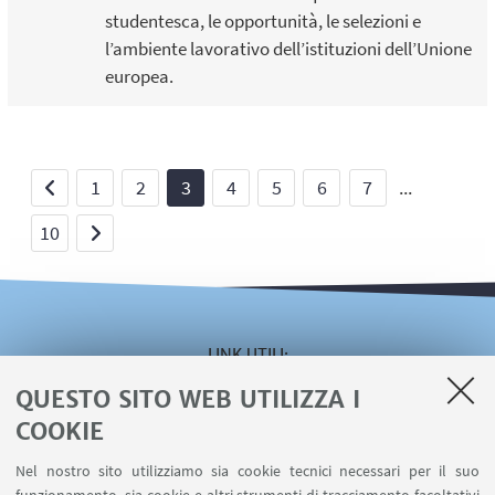
studentesca, le opportunità, le selezioni e
l’ambiente lavorativo dell’istituzioni dell’Unione
europea.
1
2
3
4
5
6
7
...
10
LINK UTILI
QUESTO SITO WEB UTILIZZA I
Area riservata
Servizio online Visiting
COOKIE
Servizio online Incarichi Extraistituzionali
Nel nostro sito utilizziamo sia cookie tecnici necessari per il suo
Servizio online U-WEB Missioni