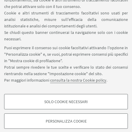
funzionamento, sia cookie e altri strumenti di tracciamento facoltativi
Contatti
che potrai attivare solo con il tuo consenso.
Cookie e altri strumenti di tracciamento facoltativi sono usati per
analisi statistiche, misure sull'efficacia della comunicazione
SEGUI IL DIPARTIMENTO SU:
istituzionale e analisi dei comportamenti degli utenti.
Se chiudi questo banner continuerai la navigazione solo con i cookie
necessari.
SEGUI UNIBO SU:
Puoi esprimere il consenso sui cookie facoltativi attivando l'opzione in
"Personalizza cookie" e, se vuoi, potrai esprimere consensi più specifici
in "Mostra cookie di profilazione".
Potrai sempre rivedere le tue scelte e verificare lo stato dei consensi
rientrando nella sezione "Impostazione cookie" del sito.
APP:
Per maggiori informazioni
consulta la nostra Cookie policy
.
SOLO COOKIE NECESSARI
COOKIE DI PROFILAZIONE - FACOLTATIVI
©Copyright 2026 - ALMA MATER STUDIORUM - Università di
Si tratta di cookie utilizzati per analizzare le caratteristiche della navigazione
PERSONALIZZA COOKIE
Bologna - Via Zamboni, 33 - 40126 Bologna - PI: 01131710376 - CF:
degli utenti, creare profili in base al loro comportamento sul sito, per analisi
80007010376
di marketing.