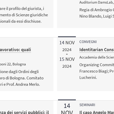
Auditorium DamsLab, 
e il profilo del giurista, i
Regia di Ambrogio C
imento di Scienze giuridiche
Nino Blando, Luigi 
ionali da essi dischiuse.
14
NOV
CONVEGNI
avorativo: quali
Identitarian Cons
2024
Accademia delle Scie
15
NOV
boni 22, Bologna
Organizing Committ
2024
Francesco Biagi; Pr
one dagli Ordini degli
Lucherini.
voro di Bologna. Comitato
ri e Prof. Andrea Merlo.
14
SEMINARI
NOV
za dei servizi pubblici: il
Il caso Angelo Ma