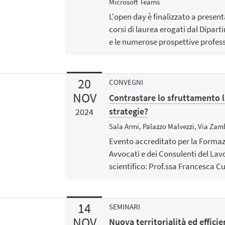
Microsoft Teams
L'open day è finalizzato a presentar
corsi di laurea erogati dal Dipart
e le numerose prospettive profess
20
CONVEGNI
NOV
Contrastare lo sfruttamento l
strategie?
2024
Sala Armi, Palazzo Malvezzi, Via Zam
Evento accreditato per la Formazi
Avvocati e dei Consulenti del La
scientifico: Prof.ssa Francesca Cu
14
SEMINARI
NOV
Nuova territorialità ed efficien