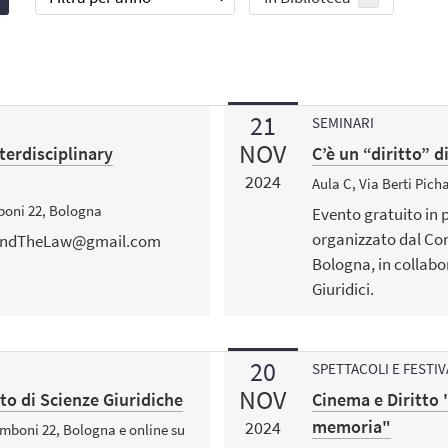
21
SEMINARI
NOV
terdisciplinary
C’è un “diritto” d
2024
Aula C, Via Berti Pich
boni 22, Bologna
Evento gratuito in 
organizzato dal Cons
ityAndTheLaw@gmail.com
Bologna, in collabo
Giuridici.
20
SPETTACOLI E FESTIV
NOV
o di Scienze Giuridiche
Cinema e Diritto "
memoria"
2024
mboni 22, Bologna e online su