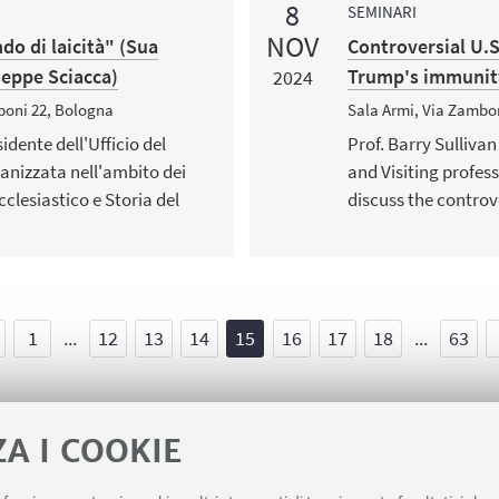
8
SEMINARI
NOV
do di laicità" (Sua
Controversial U.
eppe Sciacca)
Trump's immunity
2024
boni 22, Bologna
Sala Armi, Via Zambo
idente dell'Ufficio del
Prof. Barry Sulliva
anizzata nell'ambito dei
and Visiting profess
ecclesiastico e Storia del
discuss the controv
1
...
12
13
14
15
16
17
18
...
63
ZA I COOKIE