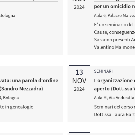
per un omicidio
2024
 Bologna
Aula 6, Palazzo Malve
E' un seminario del c
Cause, conseguenze 
Saranno presenti A
Valentino Maimone
13
SEMINARI
NOV
ivata: una parola d'ordine
L’organizzazione d
gi (Sandro Mezzadra)
aperto (Dott.ssa 
2024
20, Bologna
Aula M, Via Andreatta
te in genealogie
Seminari del corso d
Dott.ssa Laura Bart